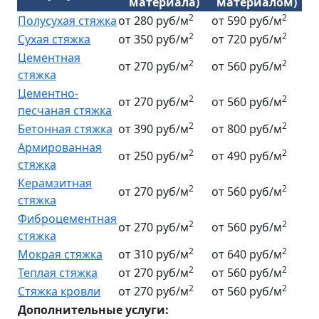
материала)
материалом)
2
2
Полусухая стяжка
от 280 руб/м
от 590 руб/м
2
2
Сухая стяжка
от 350 руб/м
от 720 руб/м
Цементная
2
2
от 270 руб/м
от 560 руб/м
стяжка
Цементно-
2
2
от 270 руб/м
от 560 руб/м
песчаная стяжка
2
2
Бетонная стяжка
от 390 руб/м
от 800 руб/м
Армированная
2
2
от 250 руб/м
от 490 руб/м
стяжка
Керамзитная
2
2
от 270 руб/м
от 560 руб/м
стяжка
Фиброцементная
2
2
от 270 руб/м
от 560 руб/м
стяжка
2
2
Мокрая стяжка
от 310 руб/м
от 640 руб/м
2
2
Теплая стяжка
от 270 руб/м
от 560 руб/м
2
2
Стяжка кровли
от 270 руб/м
от 560 руб/м
Дополнительные услуги: