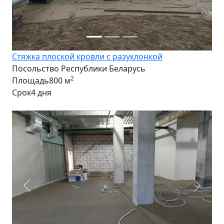
Стяжка плоской кровли с разуклонкой
Посольство Республики Беларусь
2
Площадь
800 м
Срок
4 дня
Предыдущее фото
Следу