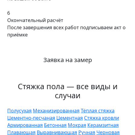
6
Окончательный расчёт
После завершения всех работ подписываем акт о
приёмке
Заявка на замер
Стяжка пола — все виды и
случаи
Полусухая
Механизированная
Тёплая стяжка
Цементно-песчаная
Цементная
Стяжка кровли
Армированная
Бетонная
Мокрая
Керамзитная
Плавающая
Выравнивающая
Ручная
Черновая