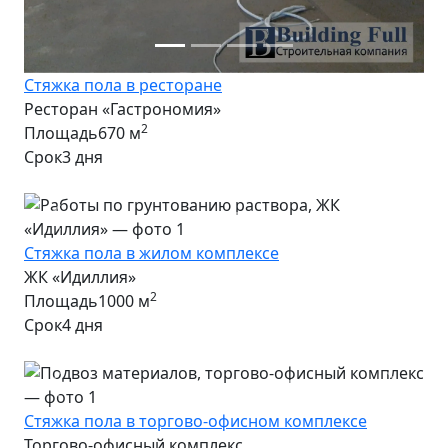
Стяжка пола в ресторане
Ресторан «Гастрономия»
2
Площадь
670 м
Срок
3 дня
Предыдущее фото
Следу
Стяжка пола в жилом комплексе
ЖК «Идиллия»
2
Площадь
1000 м
Срок
4 дня
Предыдущее фото
Следу
Стяжка пола в торгово-офисном комплексе
Торгово-офисный комплекс