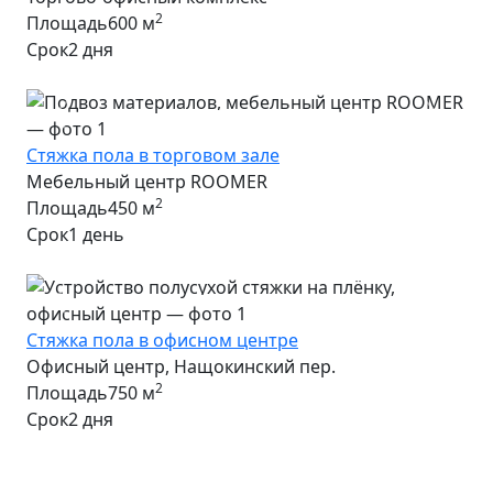
2
Площадь
600 м
Срок
2 дня
Предыдущее фото
Следу
Стяжка пола в торговом зале
Мебельный центр ROOMER
2
Площадь
450 м
Срок
1 день
Предыдущее фото
Следу
Стяжка пола в офисном центре
Офисный центр, Нащокинский пер.
2
Площадь
750 м
Срок
2 дня